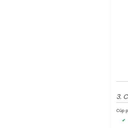
3. 
Cúp p