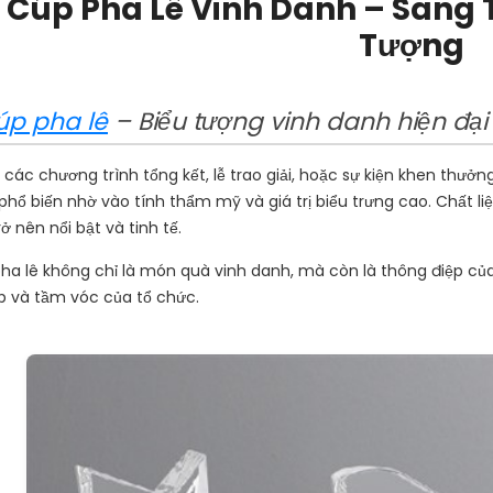
Cúp Pha Lê Vinh Danh – Sang T
Tượng
úp pha lê
– Biểu tượng vinh danh hiện đại
 các chương trình tổng kết, lễ trao giải, hoặc sự kiện khen thưởng
phổ biến nhờ vào tính thẩm mỹ và giá trị biểu trưng cao. Chất liệ
ở nên nổi bật và tinh tế.
ha lê không chỉ là món quà vinh danh, mà còn là thông điệp của
p và tầm vóc của tổ chức.