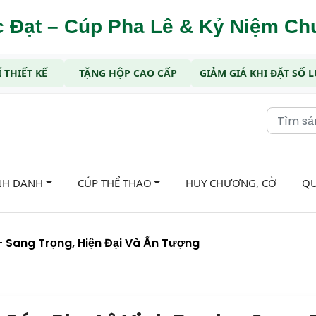
 Đạt – Cúp Pha Lê & Kỷ Niệm C
 THIẾT KẾ
TẶNG HỘP CAO CẤP
GIẢM GIÁ KHI ĐẶT SỐ
NH DANH
CÚP THỂ THAO
HUY CHƯƠNG, CỜ
QU
 Sang Trọng, Hiện Đại Và Ấn Tượng