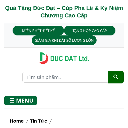
Quà Tặng Đức Đạt – Cúp Pha Lê & Kỷ Niệm
Chương Cao Cấp
MIỄN PHÍ THIẾT KẾ
TẶNG HỘP CAO CẤP
GIẢM GIÁ KHI ĐẶT SỐ LƯỢNG LỚN
☰ MENU
Home
Tin Tức