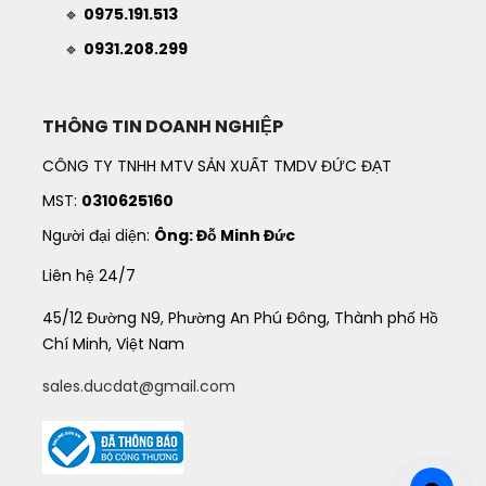
🔹
0975.191.513
🔹
0931.208.299
THÔNG TIN DOANH NGHIỆP
CÔNG TY TNHH MTV SẢN XUẤT TMDV ĐỨC ĐẠT
MST:
0310625160
Người đại diện:
Ông: Đỗ Minh Đức
Liên hệ 24/7
45/12 Đường N9, Phường An Phú Đông, Thành phố Hồ
Chí Minh, Việt Nam
sales.ducdat@gmail.com