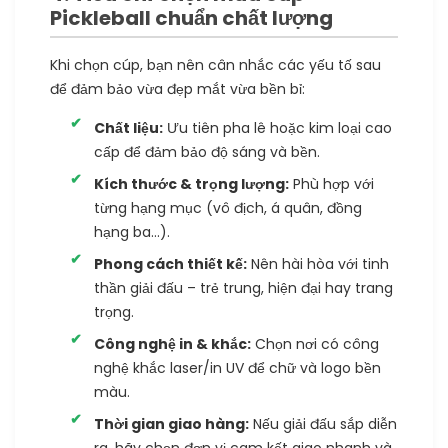
Pickleball chuẩn chất lượng
Khi chọn cúp, bạn nên cân nhắc các yếu tố sau
để đảm bảo vừa đẹp mắt vừa bền bỉ:
Chất liệu:
Ưu tiên pha lê hoặc kim loại cao
cấp để đảm bảo độ sáng và bền.
Kích thước & trọng lượng:
Phù hợp với
từng hạng mục (vô địch, á quân, đồng
hạng ba…).
Phong cách thiết kế:
Nên hài hòa với tinh
thần giải đấu – trẻ trung, hiện đại hay trang
trọng.
Công nghệ in & khắc:
Chọn nơi có công
nghệ khắc laser/in UV để chữ và logo bền
màu.
Thời gian giao hàng:
Nếu giải đấu sắp diễn
ra, hãy chọn đơn vị cam kết giao nhanh và