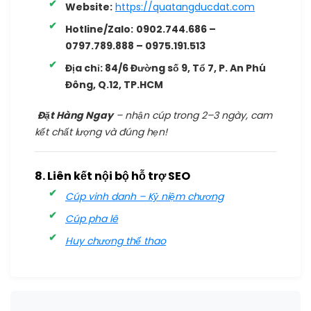
Website:
https://quatangducdat.com
Hotline/Zalo:
0902.744.686 –
0797.789.888 – 0975.191.513
Địa chỉ:
84/6 Đường số 9, Tổ 7, P. An Phú
Đông, Q.12, TP.HCM
Đặt Hàng Ngay
– nhận cúp trong 2–3 ngày, cam
kết chất lượng và đúng hẹn!
8. Liên kết nội bộ hỗ trợ SEO
Cúp vinh danh – Kỷ niệm chương
Cúp pha lê
Huy chương thể thao