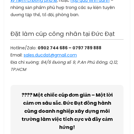
kỷ niệm chương pha lê
, hoặc
hộp quà vinh danh
–
những sản phẩm phù hợp trong các sự kiện tuyên
dương tập thể, tổ đội, phòng ban.
Đặt làm cúp công nhân tại Đức Đạt
Hotline/Zalo:
0902 744 686 – 0797 789 888
Email:
sales.ducdat@gmail.com
Địa chỉ xưởng:
84/6 Đường số 9, P.An Phú Đông, Q.12,
TP.HCM
???? Một chiếc cúp đơn giản – Một lời
cảm ơn sâu sắc. Đức Đạt đồng hành
cùng doanh nghiệp xây dựng môi
trường làm việc tích cực và đầy cảm
hứng!