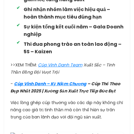
Ghi nhận nhóm làm việc hiệu quả –
hoàn thành mục tiêu đúng hạn
Sự kiện tổng kết cuối năm – Gala Doanh
nghiệp
Thi đua phong trào an toàn lao động –
5S – Kaizen
>>XEM THÊM:
Cúp Vinh Danh Team
Xuất Sắc – Tinh
Thần Đồng Đội Vượt Trội
-
Cúp Vinh Danh – Kỷ Niệm Chương
– Cúp Thể Thao
Đẹp Nhất 2025 | Xưởng Sản Xuất Trực Tiếp Đức Đạt
Việc lồng ghép cúp thưởng vào các dịp này không chỉ
nâng cao giá trị tinh thần mà còn thể hiện sự trân
trọng của ban lãnh đạo với đội ngũ sản xuất.