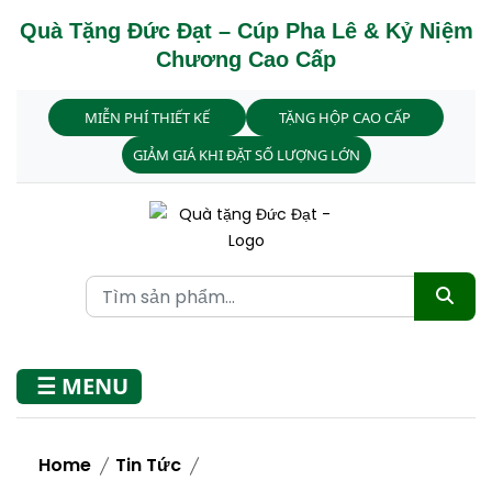
Quà Tặng Đức Đạt – Cúp Pha Lê & Kỷ Niệm
Chương Cao Cấp
MIỄN PHÍ THIẾT KẾ
TẶNG HỘP CAO CẤP
GIẢM GIÁ KHI ĐẶT SỐ LƯỢNG LỚN
☰ MENU
Home
Tin Tức