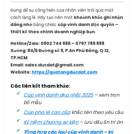
Đừng để sự cống hiến của nhân viên trôi qua một
cách lặng lẽ. Hãy tạo nên một
khoảnh khắc ghi nhận
đáng nhớ
bằng chiếc
cúp vinh danh độc quyền –
thiết kế theo chính doanh nghiệp bạn
.
Hotline/Zalo: 0902 744 686 – 0797 789 888
Xưởng: 84/6 Đường số 9, P.An Phú Đông, Q.12,
TP.HCM
Email: sales.ducdat@gmail.com
Website:
https://quatangducdat.com
Các liên kết tham khảo:
Cúp vinh danh đẹp nhất 2025
– xem trọn
bộ mẫu
Cúp pha lê cao cấp
khắc tên theo yêu cầu
Kỷ niệm chương sự kiện
– Lưu dấu ấn tri ân
Tổng hợp các loại cúp vinh danh – kỷ