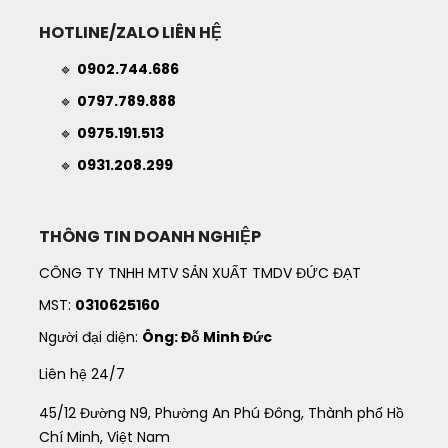
HOTLINE/ZALO LIÊN HỆ
🔹
0902.744.686
🔹
0797.789.888
🔹
0975.191.513
🔹
0931.208.299
THÔNG TIN DOANH NGHIỆP
CÔNG TY TNHH MTV SẢN XUẤT TMDV ĐỨC ĐẠT
MST:
0310625160
Người đại diện:
Ông: Đỗ Minh Đức
Liên hệ 24/7
45/12 Đường N9, Phường An Phú Đông, Thành phố Hồ
Chí Minh, Việt Nam