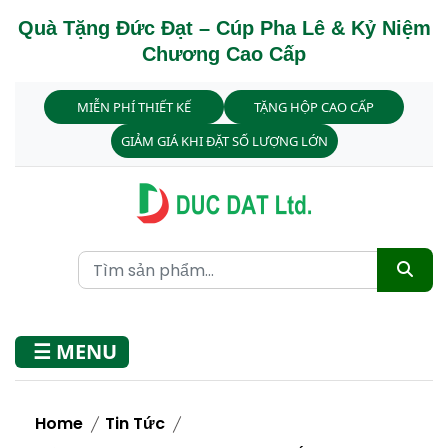
Quà Tặng Đức Đạt – Cúp Pha Lê & Kỷ Niệm
Chương Cao Cấp
MIỄN PHÍ THIẾT KẾ
TẶNG HỘP CAO CẤP
GIẢM GIÁ KHI ĐẶT SỐ LƯỢNG LỚN
☰ MENU
Home
Tin Tức