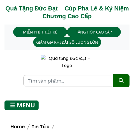
Quà Tặng Đức Đạt – Cúp Pha Lê & Kỷ Niệm
Chương Cao Cấp
MIỄN PHÍ THIẾT KẾ
TẶNG HỘP CAO CẤP
GIẢM GIÁ KHI ĐẶT SỐ LƯỢNG LỚN
☰ MENU
Home
Tin Tức