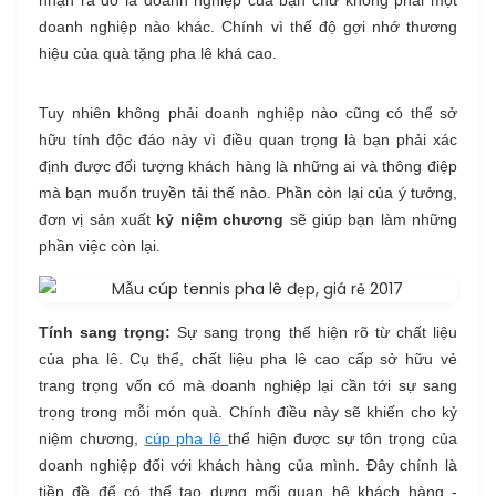
nhận ra đó là doanh nghiệp của bạn chứ không phải một
doanh nghiệp nào khác. Chính vì thế độ gợi nhớ thương
hiệu của quà tặng pha lê khá cao.
Tuy nhiên không phải doanh nghiệp nào cũng có thể sở
hữu tính độc đáo này vì điều quan trọng là bạn phải xác
định được đối tượng khách hàng là những ai và thông điệp
mà bạn muốn truyền tải thế nào. Phần còn lại của ý tưởng,
đơn vị sản xuất
kỷ niệm chương
sẽ giúp bạn làm những
phần việc còn lại.
Tính sang trọng:
Sự sang trọng thể hiện rõ từ chất liệu
của pha lê. Cụ thể, chất liệu pha lê cao cấp sở hữu vẻ
trang trọng vốn có mà doanh nghiệp lại cần tới sự sang
trọng trong mỗi món quà. Chính điều này sẽ khiến cho kỷ
niệm chương,
cúp pha lê
thể hiện được sự tôn trọng của
doanh nghiệp đối với khách hàng của mình. Đây chính là
tiền đề để có thể tạo dựng mối quan hệ khách hàng -