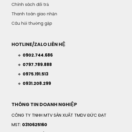
Chính sách đổi trả
Thanh toán giao nhận
Câu hỏi thường gặp
HOTLINE/ZALO LIÊN HỆ
🔹
0902.744.686
🔹
0797.789.888
🔹
0975.191.513
🔹
0931.208.299
THÔNG TIN DOANH NGHIỆP
CÔNG TY TNHH MTV SẢN XUẤT TMDV ĐỨC ĐẠT
MST:
0310625160