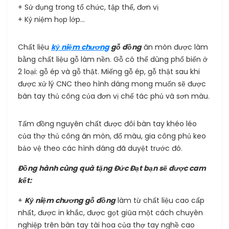
+ Sử dụng trong tổ chức, tập thể, đơn vị
+ Kỷ niệm họp lớp...
Chất liệu
kỷ niệm chương
gỗ đồng
ăn mòn được làm
bằng chất liệu gỗ làm nền. Gỗ có thể dùng phổ biến ở
2 loại: gỗ ép và gỗ thật. Miếng gỗ ép, gỗ thật sau khi
được xử lý CNC theo hình dáng mong muốn sẽ được
bàn tay thủ công của đơn vị chế tác phủ và sơn màu.
Tấm đồng nguyên chất được đôi bàn tay khéo léo
của thợ thủ công ăn mòn, đổ màu, gia công phủ keo
bảo vệ theo các hình dáng đã duyệt trước đó.
Đồng hành cùng quà tặng Đức Đạt bạn sẽ được cam
kết:
+
Kỷ niệm chương gỗ đồng
làm từ chất liệu cao cấp
nhất, được in khắc, được gọt giũa một cách chuyên
nghiệp trên bàn tay tài hoa của thợ tay nghề cao