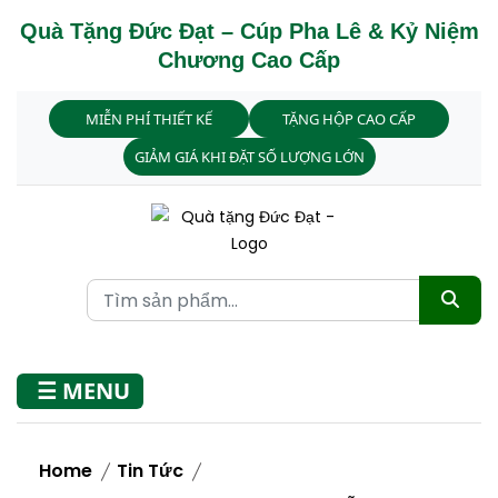
Quà Tặng Đức Đạt – Cúp Pha Lê & Kỷ Niệm
Chương Cao Cấp
MIỄN PHÍ THIẾT KẾ
TẶNG HỘP CAO CẤP
GIẢM GIÁ KHI ĐẶT SỐ LƯỢNG LỚN
☰ MENU
Home
Tin Tức