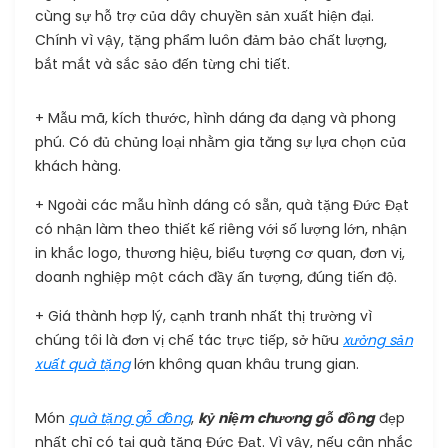
cùng sự hỗ trợ của dây chuyền sản xuất hiện đại.
Chính vì vậy, tặng phẩm luôn đảm bảo chất lượng,
bắt mắt và sắc sảo đến từng chi tiết.
+ Mẫu mã, kích thước, hình dáng đa dạng và phong
phú. Có đủ chủng loại nhằm gia tăng sự lựa chọn của
khách hàng.
+ Ngoài các mẫu hình dáng có sẵn, quà tặng Đức Đạt
có nhận làm theo thiết kế riêng với số lượng lớn, nhận
in khắc logo, thương hiệu, biểu tượng cơ quan, đơn vị,
doanh nghiệp một cách đầy ấn tượng, đúng tiến độ.
+ Giá thành hợp lý, cạnh tranh nhất thị trường vì
chúng tôi là đơn vị chế tác trực tiếp, sở hữu
xưởng sản
xuất quà tặng
lớn không quan khâu trung gian.
Món
quà tặng gỗ đồng
,
kỷ niệm chương gỗ đồng
đẹp
nhất chỉ có tại quà tặng Đức Đạt. Vì vậy, nếu cân nhắc