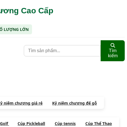
hương Cao Cấp
 SỐ LƯỢNG LỚN
Tìm
kiếm
ỷ niệm chương giá rẻ
Kỷ niệm chương đế gỗ
 Golf
Cúp Pickleball
Cúp tennis
Cúp Thể Thao