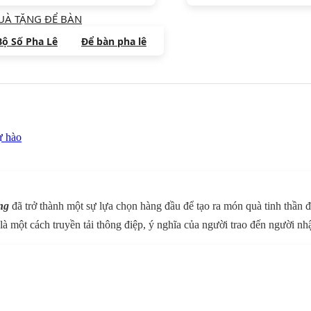
UÀ TẶNG ĐỂ BÀN
Bộ Số Pha Lê
Để bàn pha lê
ự hào
ng
đã trở thành một sự lựa chọn hàng đầu để tạo ra món quà tinh thần đ
à một cách truyền tải thông điệp, ý nghĩa của người trao đến người nh