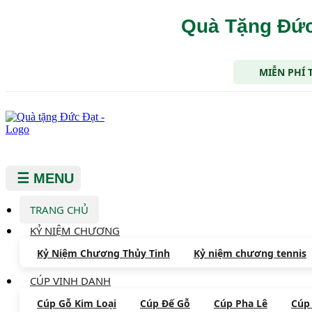
Quà Tặng Đức
MIỄN PHÍ 
☰ MENU
TRANG CHỦ
KỶ NIỆM CHƯƠNG
Kỷ Niệm Chương Thủy Tinh
Kỷ niệm chương tennis
CÚP VINH DANH
Cúp Gỗ Kim Loại
Cúp Đế Gỗ
Cúp Pha Lê
Cúp