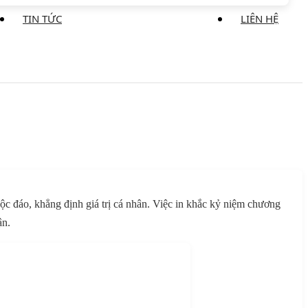
TIN TỨC
LIÊN HỆ
ộc đáo, khẳng định giá trị cá nhân. Việc in khắc kỷ niệm chương
ận.