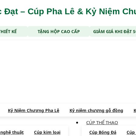
 Đạt – Cúp Pha Lê & Kỷ Niệm C
THIẾT KẾ
TẶNG HỘP CAO CẤP
GIẢM GIÁ KHI ĐẶT
Kỷ Niệm Chương Pha Lê
Kỷ niệm chương gỗ đồng
K
CÚP THỂ THAO
 nghệ thuật
Cúp kim loại
Cúp Bóng Đá
Cúp