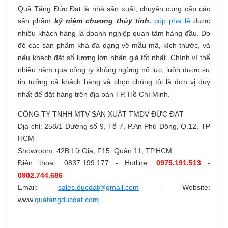
Quà Tặng Đức Đạt là nhà sản xuất, chuyên cung cấp các
sản phẩm
kỷ niệm chương thủy tinh,
cúp pha lê
được
nhiều khách hàng là doanh nghiệp quan tâm hàng đầu. Do
đó các sản phẩm khá đa dạng về mẫu mã, kích thước, và
nếu khách đặt số lượng lớn nhận giá tốt nhất. Chính vì thế
nhiều năm qua công ty không ngừng nổ lực, luôn được sự
tin tưởng cả khách hàng và chọn chúng tôi là đơn vị duy
nhất để đặt hàng trên địa bàn TP. Hồ Chí Minh.
CÔNG TY TNHH MTV SẢN XUẤT TMDV ĐỨC ĐẠT
Địa chỉ: 258/1 Đường số 9, Tổ 7, P.An Phú Đông, Q.12, TP
HCM
Showroom: 42B Lữ Gia, F15, Quận 11, TP.HCM
Điện thoại: 0837.199.177 - Hotline:
0975.191.513 -
0902.744.686
Email:
sales.ducdat@gmail.com
- Website:
www.
quatangducdat.com