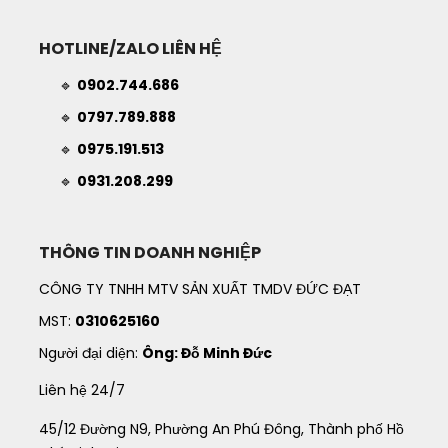
HOTLINE/ZALO LIÊN HỆ
🔹
0902.744.686
🔹
0797.789.888
🔹
0975.191.513
🔹
0931.208.299
THÔNG TIN DOANH NGHIỆP
CÔNG TY TNHH MTV SẢN XUẤT TMDV ĐỨC ĐẠT
MST:
0310625160
Người đại diện:
Ông: Đỗ Minh Đức
Liên hệ 24/7
45/12 Đường N9, Phường An Phú Đông, Thành phố Hồ