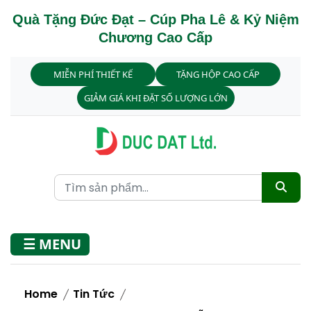
Quà Tặng Đức Đạt – Cúp Pha Lê & Kỷ Niệm
Chương Cao Cấp
MIỄN PHÍ THIẾT KẾ
TẶNG HỘP CAO CẤP
GIẢM GIÁ KHI ĐẶT SỐ LƯỢNG LỚN
☰ MENU
Home
Tin Tức