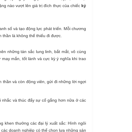
g nào vượt lên giá trị đích thực của chiếc
kỷ
anh số và tạo động lực phát triển. Mỗi chương
 thần là không thể thiếu đi được.
nên những tán sắc lung linh, bắt mắt, vô cùng
 may mắn, tốt lành và cực kỳ ý nghĩa khi trao
h thần và còn động viên, gửi đi những lời ngợi
gợi nhắc và thúc đẩy sự cố gắng hơn nữa ở các
g khen thưởng các đại lý xuất sắc: Hình ngôi
nh, các doanh nghiệp có thể chọn lựa những sản