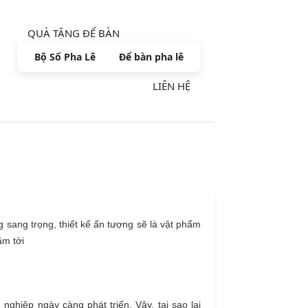
QUÀ TẶNG ĐỂ BÀN
Bộ Số Pha Lê
Để bàn pha lê
LIÊN HỆ
g sang trọng, thiết kế ấn tượng sẽ là vật phẩm
ăm tới
ghiệp ngày càng phát triển. Vậy, tại sao lại