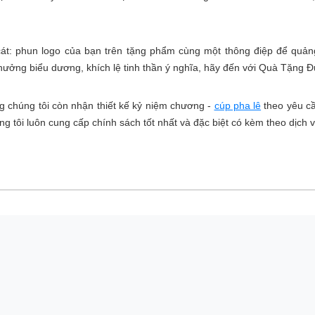
 cát: phun logo của bạn trên tặng phẩm cùng một thông điệp để qu
ưởng biểu dương, khích lệ tinh thần ý nghĩa, hãy đến với Quà Tặng Đ
g chúng tôi còn nhận thiết kế kỷ niệm chương -
cúp pha lê
theo yêu cầ
g tôi luôn cung cấp chính sách tốt nhất và đặc biệt có kèm theo dịch 