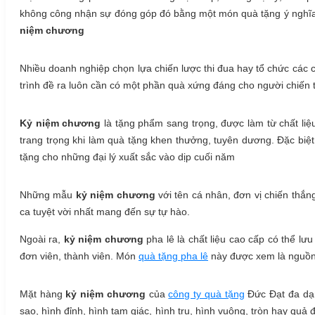
không công nhận sự đóng góp đó bằng một món quà tặng ý nghĩa? X
niệm chương
Nhiều doanh nghiệp chọn lựa chiến lược thi đua hay tổ chức các c
trình đề ra luôn cần có một phần quà xứng đáng cho người chiến th
Kỷ niệm chương
là tặng phẩm sang trọng, được làm từ chất liệu
trang trọng khi làm quà tặng khen thưởng, tuyên dương. Đặc biệt,
tặng cho những đại lý xuất sắc vào dịp cuối năm
Những mẫu
kỷ niệm chương
với tên cá nhân, đơn vị chiến thắng
ca tuyệt vời nhất mang đến sự tự hào.
Ngoài ra,
kỷ niệm chương
pha lê là chất liệu cao cấp có thể lư
đơn viên, thành viên. Món
quà tặng pha lê
này được xem là nguồn t
Mặt hàng
kỷ niệm chương
của
công ty quà tặng
Đức Đạt đa dạn
sao, hình đỉnh, hình tam giác, hình trụ, hình vuông, tròn hay qu