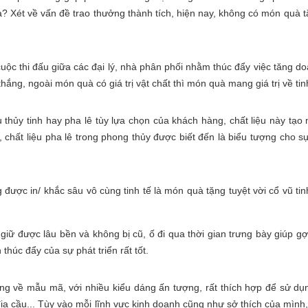
ét về vấn đề trao thưởng thành tích, hiện nay, không có món quà tặn
uộc thi đấu giữa các đại lý, nhà phân phối nhằm thúc đẩy việc tăng do
ắng, ngoài món quà có giá trị vật chất thì món quà mang giá trị về tinh
 thủy tinh hay pha lê tùy lựa chọn của khách hàng, chất liệu này tạo 
 chất liệu pha lê trong phong thủy được biết đến là biểu tượng cho sự
 được in/ khắc sâu vô cùng tinh tế là món quà tặng tuyệt vời cổ vũ tin
u giữ được lâu bền và không bị cũ, ố đi qua thời gian trưng bày giúp 
húc đẩy của sự phát triển rất tốt.
g về mẫu mã, với nhiều kiểu dáng ấn tượng, rất thích hợp để sử dụn
ả địa cầu... Tùy vào mỗi lĩnh vực kinh doanh cũng như sở thích của mì