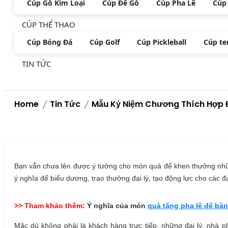
Cúp Gỗ Kim Loại
Cúp Đế Gỗ
Cúp Pha Lê
Cúp
CÚP THỂ THAO
Cúp Bóng Đá
Cúp Golf
Cúp Pickleball
Cúp te
TIN TỨC
Home
Tin Tức
Mẫu Kỷ Niệm Chương Thích Hợp 
Bạn vẫn chưa lên được ý tưởng cho món quà để khen thưởng nhữn
ý nghĩa để biểu dương, trao thưởng đại lý, tạo động lực cho các đ
>> Tham khảo thêm:
Ý nghĩa của món
quà tặng pha lê để bàn
Mặc dù không phải là khách hàng trực tiếp, những đại lý, nhà ph