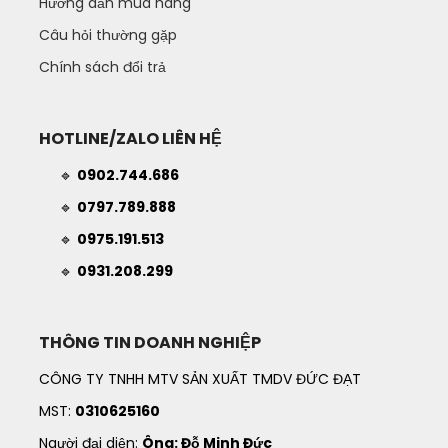
Hướng dẫn mua hàng
Câu hỏi thường gặp
Chính sách đổi trả
HOTLINE/ZALO LIÊN HỆ
🔹
0902.744.686
🔹
0797.789.888
🔹
0975.191.513
🔹
0931.208.299
THÔNG TIN DOANH NGHIỆP
CÔNG TY TNHH MTV SẢN XUẤT TMDV ĐỨC ĐẠT
MST:
0310625160
Người đại diện:
Ông: Đỗ Minh Đức