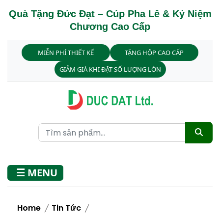
Quà Tặng Đức Đạt – Cúp Pha Lê & Kỷ Niệm
Chương Cao Cấp
MIỄN PHÍ THIẾT KẾ
TẶNG HỘP CAO CẤP
GIẢM GIÁ KHI ĐẶT SỐ LƯỢNG LỚN
☰ MENU
Home
Tin Tức