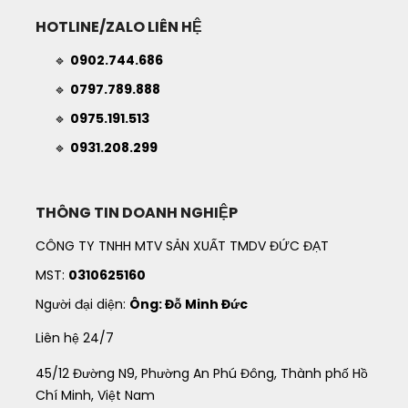
HOTLINE/ZALO LIÊN HỆ
🔹
0902.744.686
🔹
0797.789.888
🔹
0975.191.513
🔹
0931.208.299
THÔNG TIN DOANH NGHIỆP
CÔNG TY TNHH MTV SẢN XUẤT TMDV ĐỨC ĐẠT
MST:
0310625160
Người đại diện:
Ông: Đỗ Minh Đức
Liên hệ 24/7
45/12 Đường N9, Phường An Phú Đông, Thành phố Hồ
Chí Minh, Việt Nam