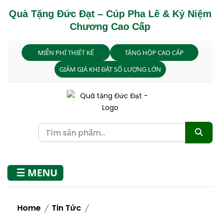
Quà Tặng Đức Đạt – Cúp Pha Lê & Kỷ Niệm
Chương Cao Cấp
MIỄN PHÍ THIẾT KẾ
TẶNG HỘP CAO CẤP
GIẢM GIÁ KHI ĐẶT SỐ LƯỢNG LỚN
☰ MENU
Home
Tin Tức