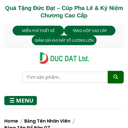
Quà Tặng Đức Đạt – Cúp Pha Lê & Kỷ Niệm
Chương Cao Cấp
MIỄN PHÍ THIẾT KẾ
TẶNG HỘP CAO CẤP
GIẢM GIÁ KHI ĐẶT SỐ LƯỢNG LỚN
☰ MENU
Home
Bảng Tên Nhân Viên
Bảng Tên Để Bàn 07