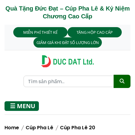
Quà Tặng Đức Đạt – Cúp Pha Lê & Kỷ Niệm
Chương Cao Cấp
MIỄN PHÍ THIẾT KẾ
TẶNG HỘP CAO CẤP
GIẢM GIÁ KHI ĐẶT SỐ LƯỢNG LỚN
☰ MENU
Home
Cúp Pha Lê
Cúp Pha Lê 20