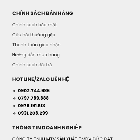
CHÍNH SÁCH BÁN HÀNG
Chính sách bảo mật
Câu hỏi thường gặp
Thanh toán giao nhận
Hướng dẫn mua hàng
Chính sách đổi trả
HOTLINE/ZALO LIÊN HỆ
🔹
0902.744.686
🔹
0797.789.888
🔹
0975.191.513
🔹
0931.208.299
THÔNG TIN DOANH NGHIỆP
CÔNG TY TNHH MTV SẢN XUẤT TMDV ĐỨC ĐẠT