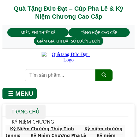
Quà Tặng Đức Đạt – Cúp Pha Lê & Kỷ
Niệm Chương Cao Cấp
MIỄN PHÍ THIẾT KẾ
TẶNG HỘP CAO CẤP
GIẢM GIÁ KHI ĐẶT SỐ LƯỢNG LỚN
☰ MENU
TRANG CHỦ
KỶ NIỆM CHƯƠNG
Kỷ Niệm Chương Thủy Tinh
Kỷ niệm chương
tennis
Kỷ Niệm Chương Pha Lê
Kỷ niệm