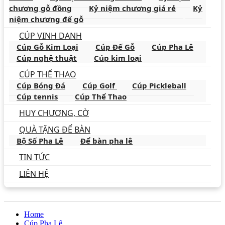
chương gỗ đồng
Kỷ niệm chương giá rẻ
Kỷ
niệm chương đế gỗ
CÚP VINH DANH
Cúp Gỗ Kim Loại
Cúp Đế Gỗ
Cúp Pha Lê
Cúp nghệ thuật
Cúp kim loại
CÚP THỂ THAO
Cúp Bóng Đá
Cúp Golf
Cúp Pickleball
Cúp tennis
Cúp Thể Thao
HUY CHƯƠNG, CỜ
QUÀ TẶNG ĐỂ BÀN
Bộ Số Pha Lê
Để bàn pha lê
TIN TỨC
LIÊN HỆ
Home
Cúp Pha Lê