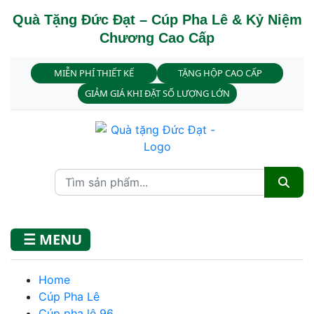
Quà Tặng Đức Đạt – Cúp Pha Lê & Kỷ Niệm
Chương Cao Cấp
MIỄN PHÍ THIẾT KẾ
TẶNG HỘP CAO CẤP
GIẢM GIÁ KHI ĐẶT SỐ LƯỢNG LỚN
☰ MENU
Home
Cúp Pha Lê
Cúp pha lê 96