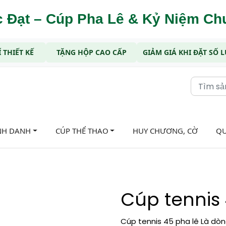
 Đạt – Cúp Pha Lê & Kỷ Niệm C
 THIẾT KẾ
TẶNG HỘP CAO CẤP
GIẢM GIÁ KHI ĐẶT SỐ
NH DANH
CÚP THỂ THAO
HUY CHƯƠNG, CỜ
QU
Cúp tennis
Cúp tennis 45 pha lê Là dòng