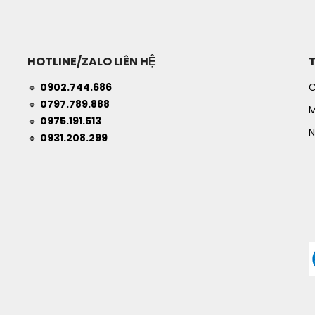
HOTLINE/ZALO LIÊN HỆ
🔹
0902.744.686
C
🔹
0797.789.888
M
🔹
0975.191.513
N
🔹
0931.208.299