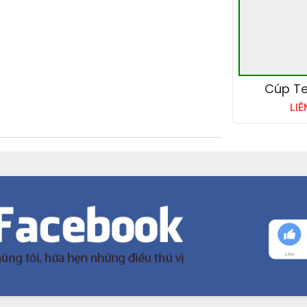
Cúp Te
LIÊ