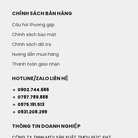
CHÍNH SÁCH BÁN HÀNG
Câu hỏi thường gặp
Chính sách bảo mật
Chính sách đổi trả
Hướng dẫn mua hàng
Thanh toán giao nhận
HOTLINE/ZALO LIÊN HỆ
🔹
0902.744.686
🔹
0797.789.888
🔹
0975.191.513
🔹
0931.208.299
THÔNG TIN DOANH NGHIỆP
CÔNG TY TNHH MTV SẢN XUẤT TMDV ĐỨC ĐẠT