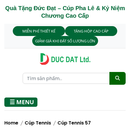
Quà Tặng Đức Đạt – Cúp Pha Lê & Kỷ Niệm
Chương Cao Cấp
MIỄN PHÍ THIẾT KẾ
TẶNG HỘP CAO CẤP
GIẢM GIÁ KHI ĐẶT SỐ LƯỢNG LỚN
☰ MENU
Home
Cúp Tennis
Cúp Tennis 57