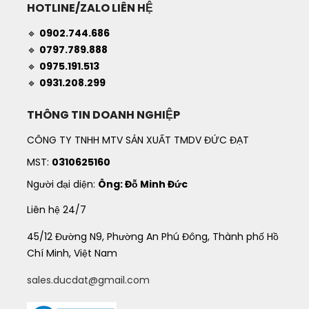
HOTLINE/ZALO LIÊN HỆ
🔹
0902.744.686
🔹
0797.789.888
🔹
0975.191.513
🔹
0931.208.299
THÔNG TIN DOANH NGHIỆP
CÔNG TY TNHH MTV SẢN XUẤT TMDV ĐỨC ĐẠT
MST:
0310625160
Người đại diện:
Ông: Đỗ Minh Đức
Liên hệ 24/7
45/12 Đường N9, Phường An Phú Đông, Thành phố Hồ
Chí Minh, Việt Nam
sales.ducdat@gmail.com