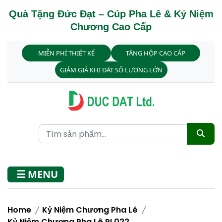
Quà Tặng Đức Đạt – Cúp Pha Lê & Kỷ Niệm
Chương Cao Cấp
MIỄN PHÍ THIẾT KẾ
TẶNG HỘP CAO CẤP
GIẢM GIÁ KHI ĐẶT SỐ LƯỢNG LỚN
☰ MENU
Home
Kỷ Niệm Chương Pha Lê
Kỷ Niệm Chương Pha Lê PL022