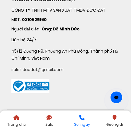
CÔNG TY TNHH MTV SẢN XUẤT TMDV ĐỨC ĐẠT
MST:
0310625160
Người đại diện:
Ông: Đỗ Minh Đức
Liên hệ 24/7
45/12 Đường N9, Phường An Phú Đông, Thành phố Hồ
Chí Minh, Việt Nam
sales.ducdat@gmail.com
©
2021
QUATANGDUCDAT
. All Rights Reserved.
Trang chủ
Zalo
Gọi ngay
Đường đi