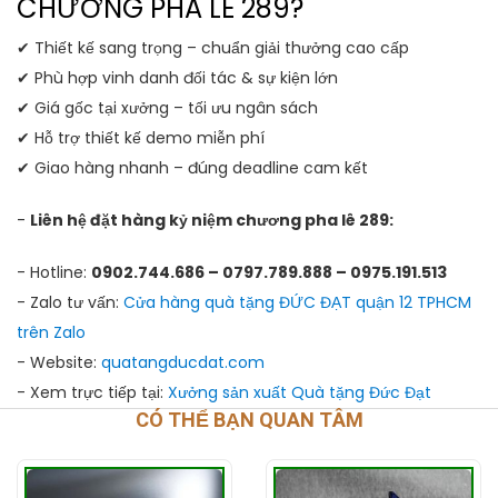
CHƯƠNG PHA LÊ 289?
✔ Thiết kế sang trọng – chuẩn giải thưởng cao cấp
✔ Phù hợp vinh danh đối tác & sự kiện lớn
✔ Giá gốc tại xưởng – tối ưu ngân sách
✔ Hỗ trợ thiết kế demo miễn phí
✔ Giao hàng nhanh – đúng deadline cam kết
-
Liên hệ đặt hàng kỷ niệm chương pha lê 289:
- Hotline:
0902.744.686 – 0797.789.888 – 0975.191.513
- Zalo tư vấn:
Cửa hàng quà tặng ĐỨC ĐẠT quận 12 TPHCM
trên Zalo
- Website:
quatangducdat.com
- Xem trực tiếp tại:
Xưởng sản xuất Quà tặng Đức Đạt
CÓ THỂ BẠN QUAN TÂM