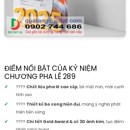
ĐIỂM NỔI BẬT CỦA KỶ NIỆM
CHƯƠNG PHA LÊ 289
????
Chất liệu pha lê cao cấp
, bề mặt mịn, mài cạnh
tinh xảo
????
Thiết kế bo cong hiện đại
, mang ý nghĩa phát
triển bền vững
????
Chi tiết Gold Award & số 3D ánh kim
, tạo điểm
nhấn sang trọng