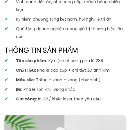
Vinh danh đối tác, nhà cung cấp, khách hàng chiến
lược
Kỷ niệm chương tổng kết năm, hội nghị, lễ tri ân
Quà tặng doanh nghiệp mang giá trị thương hiệu lâu
dài
THÔNG TIN SẢN PHẨM
Tên sản phẩm:
Kỷ niệm chương pha lê 289
Chất liệu:
Pha lê cao cấp + chi tiết 3D ánh kim
Màu sắc:
Trắng – xanh – vàng (như hình)
Đế:
Pha lê liền khối vững chắc
Gia công:
In UV / khắc laser theo yêu cầu