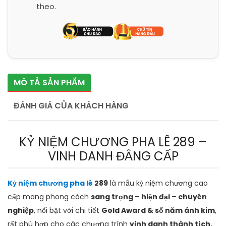
theo.
MÔ TẢ SẢN PHẨM
ĐÁNH GIÁ CỦA KHÁCH HÀNG
KỶ NIỆM CHƯƠNG PHA LÊ 289 –
VINH DANH ĐẲNG CẤP
Kỷ niệm chương pha lê
289
là mẫu kỷ niệm chương cao
cấp mang phong cách
sang trọng – hiện đại – chuyên
nghiệp
, nổi bật với chi tiết
Gold Award & số năm ánh kim
,
rất phù hợp cho các chương trình
vinh danh thành tích,