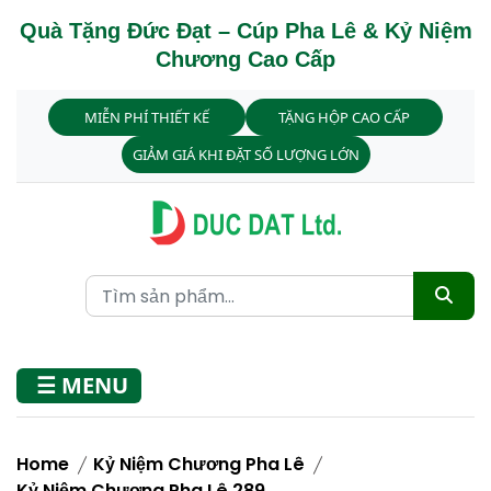
Quà Tặng Đức Đạt – Cúp Pha Lê & Kỷ Niệm
Chương Cao Cấp
MIỄN PHÍ THIẾT KẾ
TẶNG HỘP CAO CẤP
GIẢM GIÁ KHI ĐẶT SỐ LƯỢNG LỚN
☰ MENU
Home
Kỷ Niệm Chương Pha Lê
Kỷ Niệm Chương Pha Lê 289