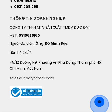
🔹
0975.191.513
🔹
0931.208.299
THÔNG TIN DOANH NGHIỆP
CÔNG TY TNHH MTV SẢN XUẤT TMDV ĐỨC ĐẠT
MST:
0310625160
Người đại diện:
Ông: Đỗ Minh Đức
Liên hệ 24/7
45/12 Đường N9, Phường An Phú Đông, Thành phố Hồ
Chí Minh, Việt Nam
sales.ducdat@gmail.com