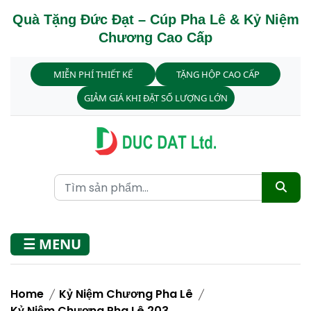
Quà Tặng Đức Đạt – Cúp Pha Lê & Kỷ Niệm
Chương Cao Cấp
MIỄN PHÍ THIẾT KẾ
TẶNG HỘP CAO CẤP
GIẢM GIÁ KHI ĐẶT SỐ LƯỢNG LỚN
☰ MENU
Home
Kỷ Niệm Chương Pha Lê
Kỷ Niệm Chương Pha Lê 203