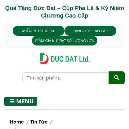
Quà Tặng Đức Đạt – Cúp Pha Lê & Kỷ Niệm
Chương Cao Cấp
MIỄN PHÍ THIẾT KẾ
TẶNG HỘP CAO CẤP
GIẢM GIÁ KHI ĐẶT SỐ LƯỢNG LỚN
☰ MENU
Home
Tin Tức