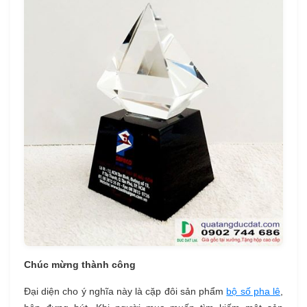
Chúc mừng thành công
Đại diện cho ý nghĩa này là cặp đôi sản phẩm
bộ số pha lê
,