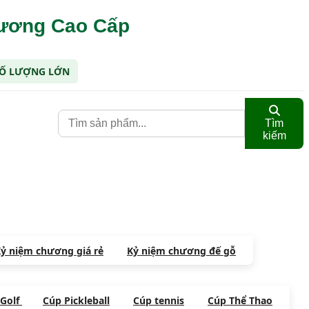
hương Cao Cấp
 SỐ LƯỢNG LỚN
Tìm
kiếm
ỷ niệm chương giá rẻ
Kỷ niệm chương đế gỗ
 Golf
Cúp Pickleball
Cúp tennis
Cúp Thể Thao