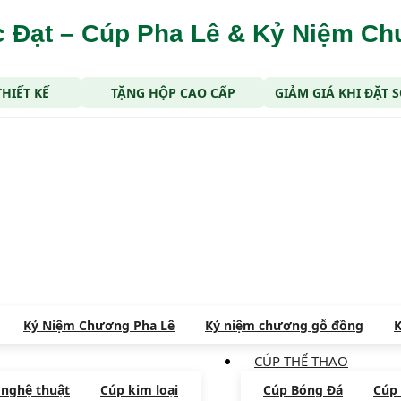
 Đạt – Cúp Pha Lê & Kỷ Niệm C
THIẾT KẾ
TẶNG HỘP CAO CẤP
GIẢM GIÁ KHI ĐẶT
Kỷ Niệm Chương Pha Lê
Kỷ niệm chương gỗ đồng
K
CÚP THỂ THAO
 nghệ thuật
Cúp kim loại
Cúp Bóng Đá
Cúp