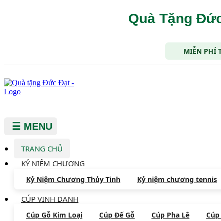
Quà Tặng Đức
MIỄN PHÍ 
☰ MENU
TRANG CHỦ
KỶ NIỆM CHƯƠNG
Kỷ Niệm Chương Thủy Tinh
Kỷ niệm chương tennis
CÚP VINH DANH
Cúp Gỗ Kim Loại
Cúp Đế Gỗ
Cúp Pha Lê
Cúp