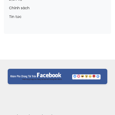
Chính sách
Tin tức