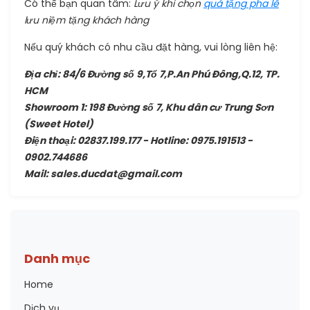
Có thể bạn quan tâm:
Lưu ý khi chọn
quà tặng pha lê
lưu niệm tặng khách hàng
Nếu quý khách có nhu cầu đặt hàng, vui lòng liên hệ:
Địa chỉ: 84/6 Đường số 9,Tổ 7,P.An Phú Đông,Q.12, TP.
HCM
Showroom 1: 198 Đường số 7, Khu dân cư Trung Sơn
(Sweet Hotel)
Điện thoại: 02837.199.177 - Hotline: 0975.191513 -
0902.744686
Mail: sales.ducdat@gmail.com
Danh mục
Home
Dịch vụ