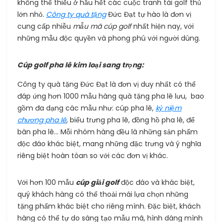
không thể thiếu ở hầu hết các cuộc tranh tài golf thủ
lớn nhỏ.
Công ty quà tặng
Đức Đạt tự hào là đơn vị
cung cấp nhiễu
mẫu mã cúp golf
nhất hiện nay, với
những mẫu độc quyền và phong phú với người dùng.
Cúp golf pha lê kim loại sang trọng:
Công ty quà tặng Đức Đạt là đơn vị duy nhất có thể
đáp ứng hơn 1000 mẫu hàng quà tặng pha lê lưu, bao
gồm đa dạng các mẫu như: cúp pha lê,
kỷ niệm
chương pha lê
, biểu trưng pha lê, đồng hồ pha lê, để
bàn pha lê... Mỗi nhóm hàng đều là những sản phẩm
độc đáo khác biệt, mang những đặc trưng và ý nghĩa
riêng biệt hoàn tòan so với các đơn vị khác.
Với hơn 100 mẫu
cúp giải golf
độc đáo và khác biệt,
quý khách hàng có thể thoải mái lựa chọn những
tặng phẩm khác biệt cho riêng mình. Đặc biệt, khách
hàng có thể tự do sáng tạo mẫu mã, hình dáng mình