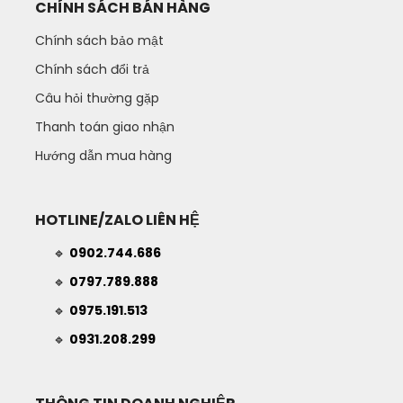
CHÍNH SÁCH BÁN HÀNG
Chính sách bảo mật
Chính sách đổi trả
Câu hỏi thường gặp
Thanh toán giao nhận
Hướng dẫn mua hàng
HOTLINE/ZALO LIÊN HỆ
🔹
0902.744.686
🔹
0797.789.888
🔹
0975.191.513
🔹
0931.208.299