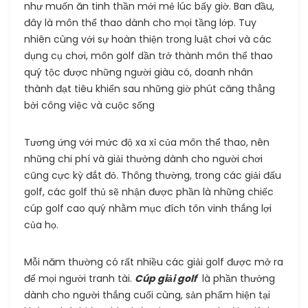
như muốn ăn tinh thần mới mẻ lúc bấy giờ. Ban đầu,
đây là môn thể thao dành cho mọi tầng lớp. Tuy
nhiên cùng với sự hoàn thiện trong luật chơi và các
dụng cụ chơi, môn golf dần trở thành môn thể thao
quý tộc được những người giàu có, doanh nhân
thành đạt tiêu khiển sau những giờ phút căng thẳng
bởi công việc và cuộc sống
Tương ứng với mức độ xa xỉ của môn thể thao, nên
những chi phí và giải thưởng dành cho người chơi
cũng cực kỳ đắt đỏ. Thông thường, trong các giải đấu
golf, các golf thủ sẽ nhận được phần là những chiếc
cúp golf cao quý nhằm mục đích tôn vinh thắng lợi
của họ.
Mỗi năm thường có rất nhiều các giải golf được mở ra
để mọi người tranh tài.
Cúp giải golf
là phần thưởng
dành cho người thắng cuối cùng, sản phẩm hiện tại