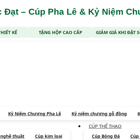
 Đạt – Cúp Pha Lê & Kỷ Niệm C
THIẾT KẾ
TẶNG HỘP CAO CẤP
GIẢM GIÁ KHI ĐẶT
Kỷ Niệm Chương Pha Lê
Kỷ niệm chương gỗ đồng
K
CÚP THỂ THAO
 nghệ thuật
Cúp kim loại
Cúp Bóng Đá
Cúp