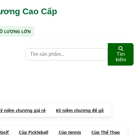
hương Cao Cấp
 SỐ LƯỢNG LỚN
Tìm
kiếm
ỷ niệm chương giá rẻ
Kỷ niệm chương đế gỗ
 Golf
Cúp Pickleball
Cúp tennis
Cúp Thể Thao