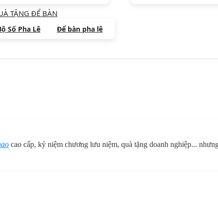
UÀ TẶNG ĐỂ BÀN
Bộ Số Pha Lê
Để bàn pha lê
hao
cao cấp, kỷ niệm chương lưu niệm, quà tặng doanh nghiệp... như