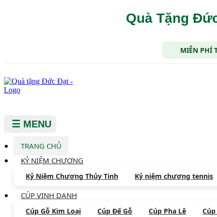
Quà Tặng Đức
MIỄN PHÍ 
☰ MENU
TRANG CHỦ
KỶ NIỆM CHƯƠNG
Kỷ Niệm Chương Thủy Tinh
Kỷ niệm chương tennis
CÚP VINH DANH
Cúp Gỗ Kim Loại
Cúp Đế Gỗ
Cúp Pha Lê
Cúp