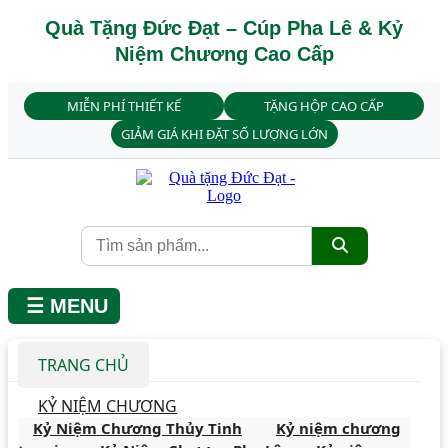
Quà Tặng Đức Đạt – Cúp Pha Lê & Kỷ
Niệm Chương Cao Cấp
MIỄN PHÍ THIẾT KẾ
TẶNG HỘP CAO CẤP
GIẢM GIÁ KHI ĐẶT SỐ LƯỢNG LỚN
☰ MENU
TRANG CHỦ
KỶ NIỆM CHƯƠNG
Kỷ Niệm Chương Thủy Tinh
Kỷ niệm chương