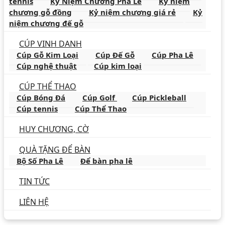
tennis
Kỷ Niệm Chương Pha Lê
Kỷ niệm
chương gỗ đồng
Kỷ niệm chương giá rẻ
Kỷ
niệm chương đế gỗ
CÚP VINH DANH
Cúp Gỗ Kim Loại
Cúp Đế Gỗ
Cúp Pha Lê
Cúp nghệ thuật
Cúp kim loại
CÚP THỂ THAO
Cúp Bóng Đá
Cúp Golf
Cúp Pickleball
Cúp tennis
Cúp Thể Thao
HUY CHƯƠNG, CỜ
QUÀ TẶNG ĐỂ BÀN
Bộ Số Pha Lê
Để bàn pha lê
TIN TỨC
LIÊN HỆ