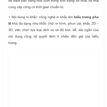
để đảm bảo hàng hóa luôn trong tình trạng tốt nhất và nhà
cung cấp cũng có thời gian chuẩn bị.
+ Nội dung in khắc: công nghệ in khắc lên
biểu trưng pha
lê
khá đa dạng như khắc chữ, in hình, phun cát, khắc 2D –
3D, việc chọn lựa loại dịch vụ và độ khó, dễ, dài ngắn của
nội dung cũng sẽ quyết định ít nhiều đến giá của biểu
trưng.