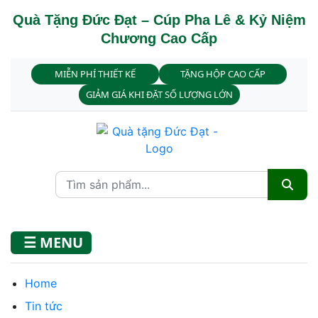
Quà Tặng Đức Đạt – Cúp Pha Lê & Kỷ Niệm
Chương Cao Cấp
MIỄN PHÍ THIẾT KẾ
TẶNG HỘP CAO CẤP
GIẢM GIÁ KHI ĐẶT SỐ LƯỢNG LỚN
☰ MENU
Home
Tin tức