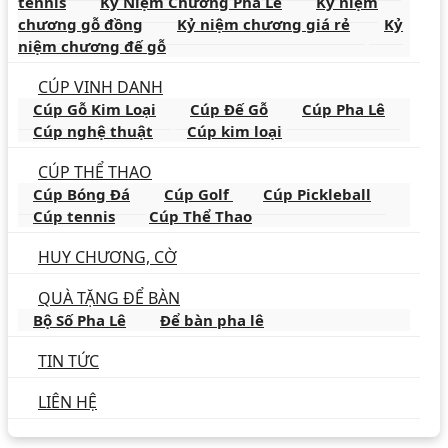
tennis
Kỷ Niệm Chương Pha Lê
Kỷ niệm
chương gỗ đồng
Kỷ niệm chương giá rẻ
Kỷ
niệm chương đế gỗ
CÚP VINH DANH
Cúp Gỗ Kim Loại
Cúp Đế Gỗ
Cúp Pha Lê
Cúp nghệ thuật
Cúp kim loại
CÚP THỂ THAO
Cúp Bóng Đá
Cúp Golf
Cúp Pickleball
Cúp tennis
Cúp Thể Thao
HUY CHƯƠNG, CỜ
QUÀ TẶNG ĐỂ BÀN
Bộ Số Pha Lê
Để bàn pha lê
TIN TỨC
LIÊN HỆ