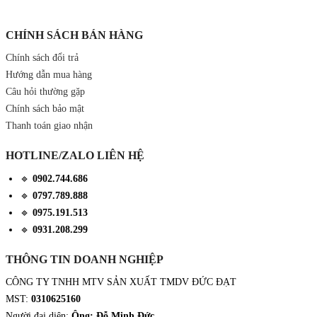
CHÍNH SÁCH BÁN HÀNG
Chính sách đổi trả
Hướng dẫn mua hàng
Câu hỏi thường gặp
Chính sách bảo mật
Thanh toán giao nhận
HOTLINE/ZALO LIÊN HỆ
🔹
0902.744.686
🔹
0797.789.888
🔹
0975.191.513
🔹
0931.208.299
THÔNG TIN DOANH NGHIỆP
CÔNG TY TNHH MTV SẢN XUẤT TMDV ĐỨC ĐẠT
MST:
0310625160
Người đại diện:
Ông: Đỗ Minh Đức