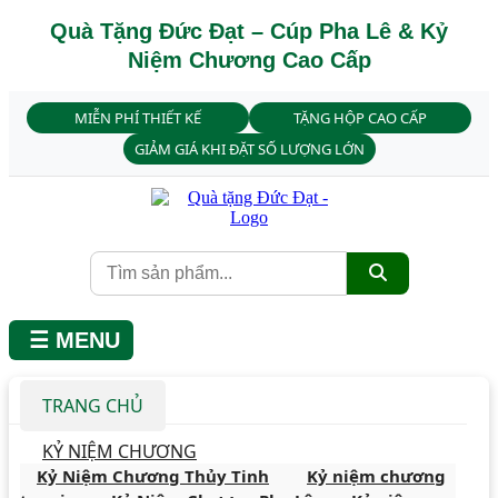
Quà Tặng Đức Đạt – Cúp Pha Lê & Kỷ
Niệm Chương Cao Cấp
MIỄN PHÍ THIẾT KẾ
TẶNG HỘP CAO CẤP
GIẢM GIÁ KHI ĐẶT SỐ LƯỢNG LỚN
☰ MENU
TRANG CHỦ
KỶ NIỆM CHƯƠNG
Kỷ Niệm Chương Thủy Tinh
Kỷ niệm chương