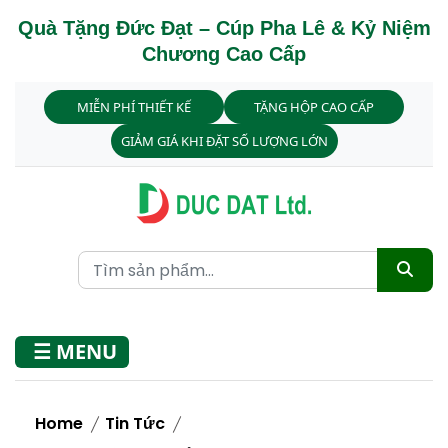
Quà Tặng Đức Đạt – Cúp Pha Lê & Kỷ Niệm
Chương Cao Cấp
MIỄN PHÍ THIẾT KẾ
TẶNG HỘP CAO CẤP
GIẢM GIÁ KHI ĐẶT SỐ LƯỢNG LỚN
☰ MENU
Home
Tin Tức