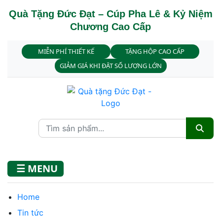
Quà Tặng Đức Đạt – Cúp Pha Lê & Kỷ Niệm
Chương Cao Cấp
MIỄN PHÍ THIẾT KẾ
TẶNG HỘP CAO CẤP
GIẢM GIÁ KHI ĐẶT SỐ LƯỢNG LỚN
☰ MENU
Home
Tin tức