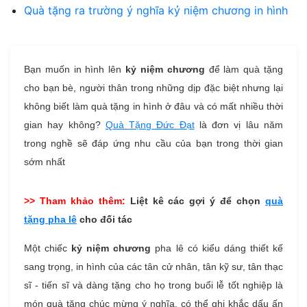
Quà tặng ra trường ý nghĩa kỷ niệm chương in hình
Bạn muốn in hình lên
kỷ niệm chương
để làm quà tặng
cho bạn bè, người thân trong những dịp đặc biệt nhưng lại
không biết làm quà tặng in hình ở đâu và có mất nhiều thời
gian hay không?
Quà Tặng Đức Đạt
là đơn vị lâu năm
trong nghề sẽ đáp ứng nhu cầu của bạn trong thời gian
sớm nhất
>> Tham khảo thêm:
Liệt kê các gợi ý để chọn
quà
tặng pha lê
cho đối tác
Một chiếc
kỷ niệm chương
pha lê có kiểu dáng thiết kế
sang trọng, in hình của các tân cử nhân, tân kỹ sư, tân thạc
sĩ - tiến sĩ và dàng tặng cho họ trong buổi lễ tốt nghiệp là
món quà tặng chúc mừng ý nghĩa, có thể ghi khắc dấu ấn