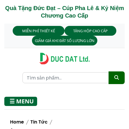
Quà Tặng Đức Đạt – Cúp Pha Lê & Kỷ Niệm
Chương Cao Cấp
MIỄN PHÍ THIẾT KẾ
TẶNG HỘP CAO CẤP
GIẢM GIÁ KHI ĐẶT SỐ LƯỢNG LỚN
☰ MENU
Home
Tin Tức