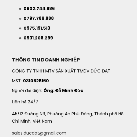
🔹
0902.744.686
🔹
0797.789.888
🔹
0975.191.513
🔹
0931.208.299
THÔNG TIN DOANH NGHIỆP
CÔNG TY TNHH MTV SẢN XUẤT TMDV ĐỨC ĐẠT
MST:
0310625160
Người đại diện:
Ông: Đỗ Minh Đức
Liên hệ 24/7
45/12 Đường N9, Phường An Phú Đông, Thành phố Hồ
Chí Minh, Việt Nam
sales.ducdat@gmail.com